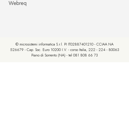
Webreq
© microsistemi informatica S.r.l. PI IT02887401210 - CCIAA NA
526679 - Cap. Soc. Euro 10200 I.V. - corso Italia, 222 - 224 - 80063
Piano di Sorrento (NA) - tel 081 808 66 73