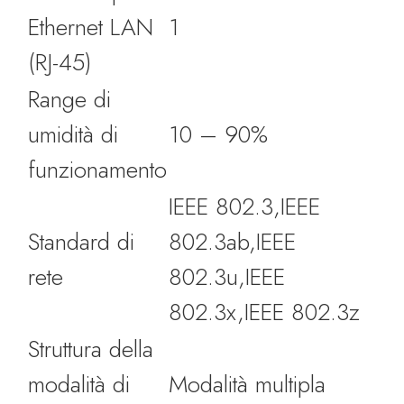
Ethernet LAN
1
(RJ-45)
Range di
umidità di
10 – 90%
funzionamento
IEEE 802.3,IEEE
Standard di
802.3ab,IEEE
rete
802.3u,IEEE
802.3x,IEEE 802.3z
Struttura della
modalità di
Modalità multipla