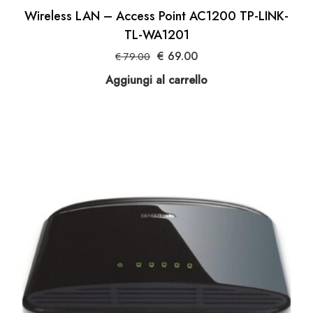
Wireless LAN – Access Point AC1200 TP-LINK-
TL-WA1201
Il
Il
€
69.00
€
79.00
prezzo
prezzo
Aggiungi al carrello
originale
attuale
era:
è:
€ 79.00.
€ 69.00.