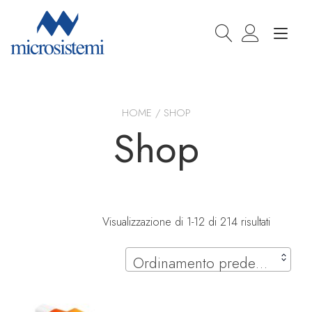
Passa
al
Nav
contenuto
a
togg
HOME
/ SHOP
Shop
Visualizzazione di 1-12 di 214 risultati
Ordinamento predefinito