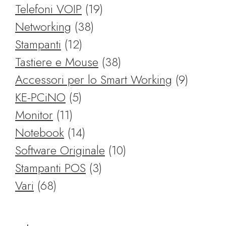
prodotti
19
Telefoni VOIP
19
38
prodotti
Networking
38
12
prodotti
Stampanti
12
prodotti
38
Tastiere e Mouse
38
prodotti
9
Accessori per lo Smart Working
9
5
prodotti
KE-PCiNO
5
11
prodotti
Monitor
11
prodotti
14
Notebook
14
prodotti
10
Software Originale
10
3
prodotti
Stampanti POS
3
68
prodotti
Vari
68
prodotti