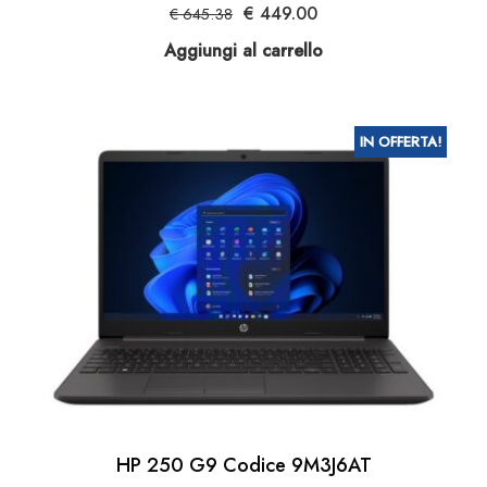
Il
Il
€
449.00
€
645.38
prezzo
prezzo
Aggiungi al carrello
originale
attuale
era:
è:
€ 645.38.
€ 449.00.
IN OFFERTA!
HP 250 G9 Codice 9M3J6AT