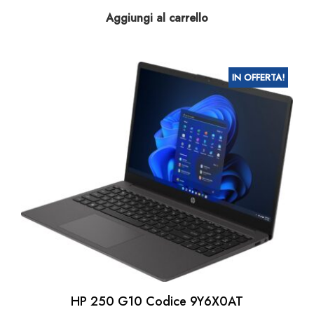
prezzo
prezzo
Aggiungi al carrello
originale
attuale
era:
è:
€ 974.78.
€ 780.00.
IN OFFERTA!
HP 250 G10 Codice 9Y6X0AT