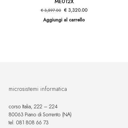
ME012X
Il
Il
€
3,320.00
€
3,597.00
prezzo
prezzo
Aggiungi al carrello
originale
attuale
era:
è:
€ 3,597.00.
€ 3,320.00.
microsistemi informatica
corso Italia, 222 – 224
80063 Piano di Sorrento (NA)
tel.
081 808 66 73