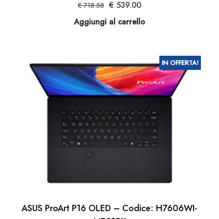
Il
Il
€
539.00
€
718.58
prezzo
prezzo
Aggiungi al carrello
originale
attuale
era:
è:
€ 718.58.
€ 539.00.
IN OFFERTA!
ASUS ProArt P16 OLED – Codice: H7606WI-