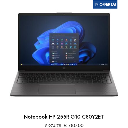
IN OFFERTA!
Notebook HP 255R G10 C80Y2ET
Il
Il
€
780.00
€
974.78