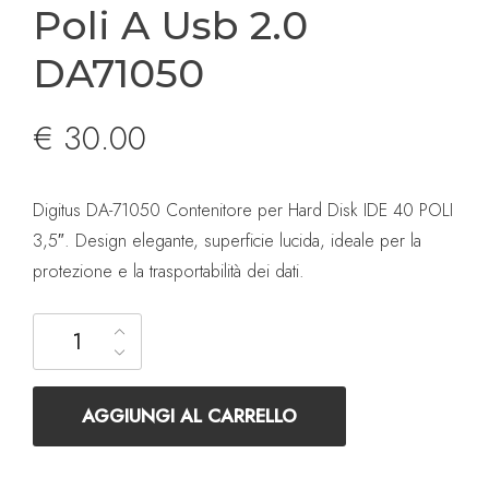
Poli A Usb 2.0
DA71050
€
30.00
Digitus DA-71050 Contenitore per Hard Disk IDE 40 POLI
3,5″. Design elegante, superficie lucida, ideale per la
protezione e la trasportabilità dei dati.
DIGITUS Box Esterno Per Hdd 3,5" Ide 40 Poli A Usb 2.0 DA7
AGGIUNGI AL CARRELLO