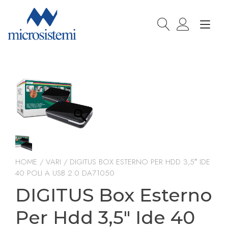
Passa
al
Nav
contenuto
a
togg
HOME
/
VARI
/ DIGITUS BOX ESTERNO PER HDD 3,5″ IDE
40 POLI A USB 2.0 DA71050
DIGITUS Box Esterno
Per Hdd 3,5″ Ide 40