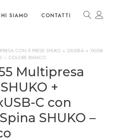
CHI SIAMO
CONTATTI
IPRESA CON 5 PRESE SHUKO + 2XUSB-A + 1XUSB-
O – COLORE BIANCO
55 Multipresa
e SHUKO +
1xUSB-C con
 Spina SHUKO –
co