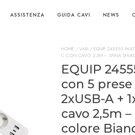
ASSISTENZA
GUIDA CAVI
NEWS
HOME
/
VARI
/ EQUIP 245555 MULT
C CON CAVO 2,5M – SPINA SHUK
EQUIP 2455
con 5 pres
2xUSB-A + 
cavo 2,5m –
colore Bian