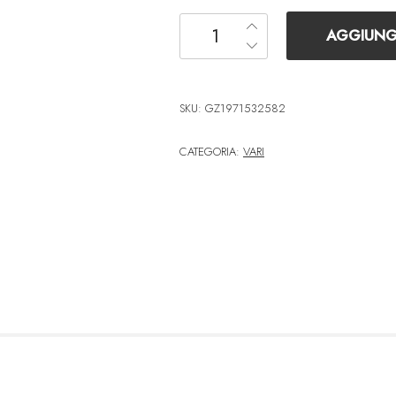
EQUIP 245555 Multipresa c
AGGIUNGI
SKU:
GZ1971532582
CATEGORIA:
VARI