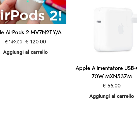
le AirPods 2 MV7N2TY/A
Il
Il
€
120.00
€
149.00
prezzo
prezzo
Aggiungi al carrello
originale
attuale
era:
è:
Apple Alimentatore USB‑
€ 149.00.
€ 120.00.
70W MXN53ZM
€
65.00
Aggiungi al carrello