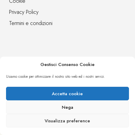
Cookie
Privacy Policy
Termini e condizioni
Gestisci Consenso Cookie
Contatti
Webreq
Usiamo cookie per ottimizzare il nostro sito web ed i nostri servizi.
Accetta cookie
Nega
Visualizza preference
© microsistemi informatica S.r.l. PI IT02887401210 - CCIAA NA
526679 - Cap. Soc. Euro 10200 I.V. - corso Italia, 222 - 224 - 80063
Piano di Sorrento (NA) - tel 081 808 66 73