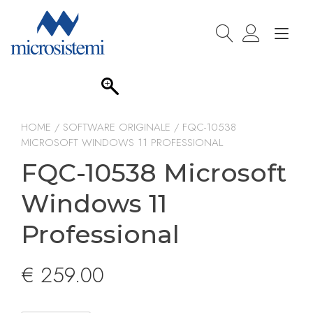
Passa
al
Nav
contenuto
a
togg
HOME
/
SOFTWARE ORIGINALE
/ FQC-10538
MICROSOFT WINDOWS 11 PROFESSIONAL
FQC-10538 Microsoft
Windows 11
Professional
€
259.00