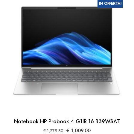
IN OFFERTA!
Notebook HP Probook 4 G1IR 16 B39WSAT
Il
Il
€
1,009.00
€
1,279.80