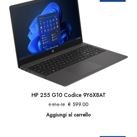
HP 255 G10 Codice 9Y6X8AT
Il
Il
€
599.00
€
816.18
prezzo
prezzo
Aggiungi al carrello
originale
attuale
era:
è:
€ 816.18.
€ 599.00.