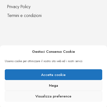
Privacy Policy
Termini e condizioni
Contatti
Gestisci Consenso Cookie
Webreq
Usiamo cookie per ottimizzare il nostro sito web ed i nostri servizi.
Accetta cookie
Nega
© microsistemi informatica S.r.l. PI IT02887401210 - CCIAA NA
Visualizza preference
526679 - Cap. Soc. Euro 10200 I.V. - corso Italia, 222 - 224 - 80063
Piano di Sorrento (NA) - tel 081 808 66 73