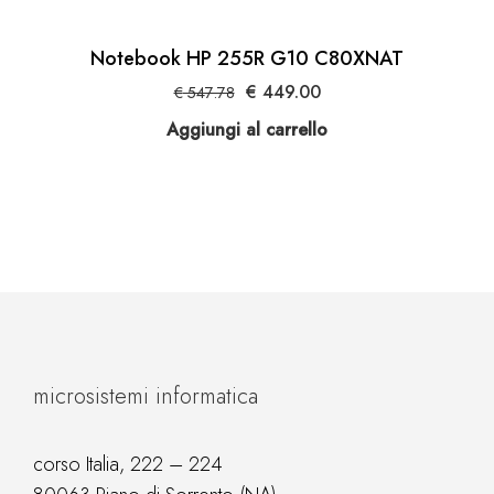
Notebook HP 255R G10 C80XNAT
Il
Il
€
449.00
€
547.78
prezzo
prezzo
Aggiungi al carrello
originale
attuale
era:
è:
€ 547.78.
€ 449.00.
microsistemi informatica
corso Italia, 222 – 224