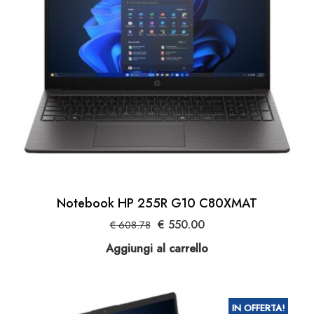
Notebook HP 255R G10 C80XMAT
Il
Il
€
550.00
€
608.78
prezzo
prezzo
Aggiungi al carrello
originale
attuale
era:
è:
€ 608.78.
€ 550.00.
IN OFFERTA!