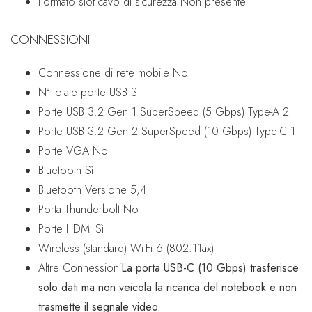
Formato slot cavo di sicurezza
Non presente
CONNESSIONI
Connessione di rete mobile
No
N° totale porte USB
3
Porte USB 3.2 Gen 1 SuperSpeed (5 Gbps) Type-A
2
Porte USB 3.2 Gen 2 SuperSpeed (10 Gbps) Type-C
1
Porte VGA
No
Bluetooth
Sì
Bluetooth Versione
5,4
Porta Thunderbolt
No
Porte HDMI
Sì
Wireless (standard)
Wi-Fi 6 (802.11ax)
Altre Connessioni
La porta USB-C (10 Gbps) trasferisce
solo dati ma non veicola la ricarica del notebook e non
trasmette il segnale video.