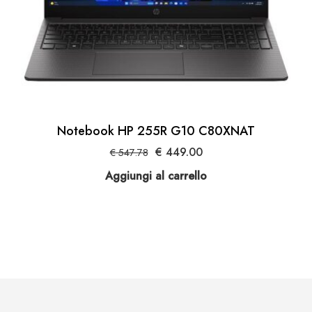
Notebook HP 255R G10 C80XNAT
Il
Il
€
449.00
€
547.78
prezzo
prezzo
Aggiungi al carrello
originale
attuale
era:
è:
€ 547.78.
€ 449.00.