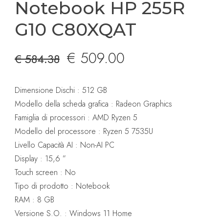
Notebook HP 255R
G10 C80XQAT
Il
Il
€
509.00
€
584.38
prezzo
prezzo
Dimensione Dischi : 512 GB
originale
attuale
Modello della scheda grafica : Radeon Graphics
Famiglia di processori : AMD Ryzen 5
era:
è:
Modello del processore : Ryzen 5 7535U
€ 584.38.
€ 509.00.
Livello Capacità AI : Non-AI PC
Display : 15,6 ”
Touch screen : No
Tipo di prodotto : Notebook
RAM : 8 GB
Versione S.O. : Windows 11 Home