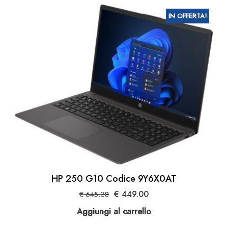
IN OFFERTA!
HP 250 G10 Codice 9Y6X0AT
Il
Il
€
449.00
€
645.38
prezzo
prezzo
Aggiungi al carrello
originale
attuale