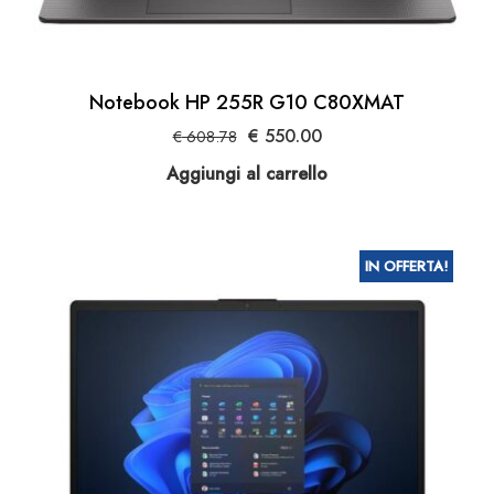
Notebook HP 255R G10 C80XMAT
Il
Il
€
550.00
€
608.78
prezzo
prezzo
Aggiungi al carrello
originale
attuale
era:
è:
€ 608.78.
€ 550.00.
IN OFFERTA!