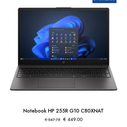
Notebook HP 255R G10 C80XNAT
Il
Il
€
449.00
€
547.78
prezzo
prezzo