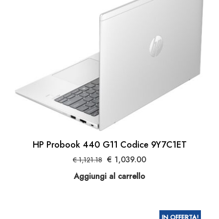
HP Probook 440 G11 Codice 9Y7C1ET
Il
Il
€
1,039.00
€
1,121.18
prezzo
prezzo
Aggiungi al carrello
originale
attuale
era:
è:
€ 1,121.18.
€ 1,039.00.
IN OFFERTA!