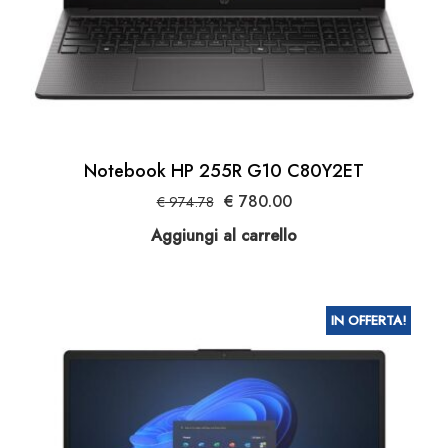
Notebook HP 255R G10 C80Y2ET
Il
Il
€
780.00
€
974.78
prezzo
prezzo
Aggiungi al carrello
originale
attuale
era:
è:
€ 974.78.
€ 780.00.
IN OFFERTA!