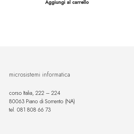
Aggiungi al carrello
originale
attuale
era:
è:
€ 547.78.
€ 449.00.
microsistemi informatica
corso Italia, 222 – 224
80063 Piano di Sorrento (NA)
tel.
081 808 66 73