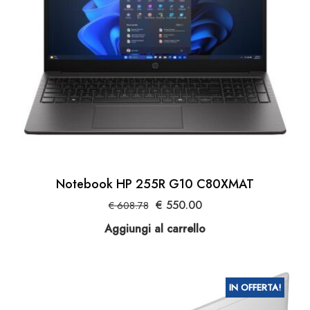
Notebook HP 255R G10 C80XMAT
Il
Il
€
550.00
€
608.78
prezzo
prezzo
Aggiungi al carrello
originale
attuale
era:
è:
€ 608.78.
€ 550.00.
IN OFFERTA!