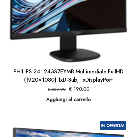
PHILIPS 24″ 243S7EYMB Multimediale FullHD
(1920×1080) 1xD-Sub, 1xDisplayPort
Il
Il
€
190.00
€
239.00
prezzo
prezzo
Aggiungi al carrello
originale
attuale
era:
è:
€ 239.00.
€ 190.00.
IN OFFERTA!