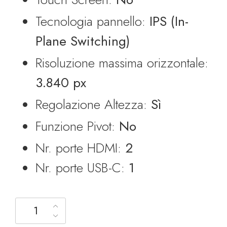
Tecnologia pannello:
IPS (In-
Plane Switching)
Risoluzione massima orizzontale:
3.840 px
Regolazione Altezza:
Sì
Funzione Pivot:
No
Nr. porte HDMI:
2
Nr. porte USB-C:
1
Philips 27" 27E1N1900AE Multimediale, IPS, 4K, (3840x2160),