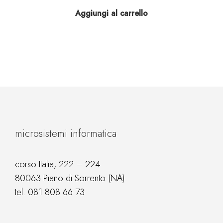
prezzo
prezzo
Aggiungi al carrello
originale
attuale
era:
è:
€ 639.90.
€ 479.00.
microsistemi informatica
corso Italia, 222 – 224
80063 Piano di Sorrento (NA)
tel.
081 808 66 73