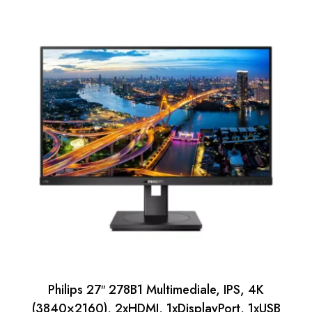
Philips 27″ 278B1 Multimediale, IPS, 4K
(3840×2160), 2xHDMI, 1xDisplayPort, 1xUSB