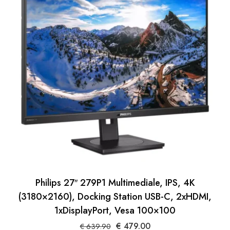
Philips 27″ 279P1 Multimediale, IPS, 4K
(3180×2160), Docking Station USB-C, 2xHDMI,
1xDisplayPort, Vesa 100×100
Il
Il
€
479.00
€
639.90