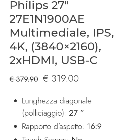
Philips 27″
27E1N1900AE
Multimediale, IPS,
4K, (3840×2160),
2xHDMI, USB-C
Il
Il
€
319.00
€
379.90
prezzo
prezzo
Lunghezza diagonale
originale
attuale
(polliciaggio):
27 ”
era:
è:
Rapporto d’aspetto:
16:9
€ 379.90.
€ 319.00.
Touch Screen:
No