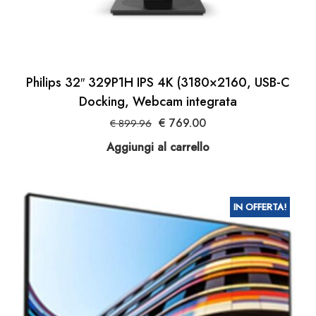
Philips 32″ 329P1H IPS 4K (3180×2160, USB-C
Docking, Webcam integrata
Il
Il
€
769.00
€
899.96
prezzo
prezzo
Aggiungi al carrello
originale
attuale
era:
è:
€ 899.96.
€ 769.00.
IN OFFERTA!