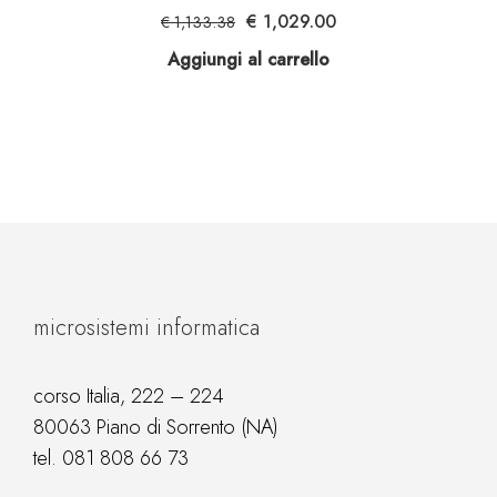
Il
Il
€
1,029.00
€
1,133.38
prezzo
prezzo
Aggiungi al carrello
originale
attuale
era:
è:
€ 1,133.38.
€ 1,029.00.
microsistemi informatica
corso Italia, 222 – 224
80063 Piano di Sorrento (NA)
tel.
081 808 66 73