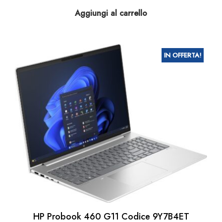
prezzo
prezzo
Aggiungi al carrello
originale
attuale
era:
è:
€ 547.78.
€ 449.00.
IN OFFERTA!
HP Probook 460 G11 Codice 9Y7B4ET