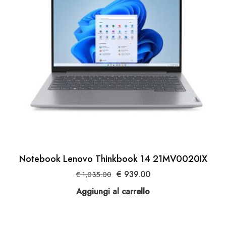
Notebook Lenovo Thinkbook 14 21MV0020IX
Il
Il
€
939.00
€
1,035.00
prezzo
prezzo
Aggiungi al carrello
originale
attuale
era:
è:
€ 1,035.00.
€ 939.00.