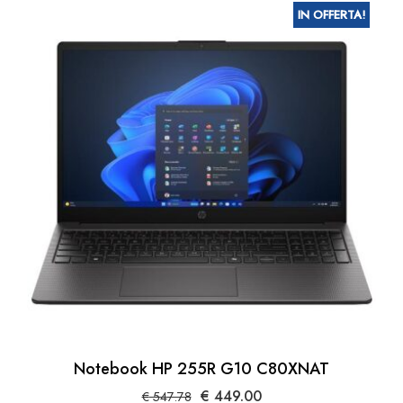
IN OFFERTA!
Notebook HP 255R G10 C80XNAT
Il
Il
€
449.00
€
547.78