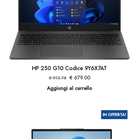
HP 250 G10 Codice 9Y6X7AT
Il
Il
€
679.00
€
913.78
prezzo
prezzo
Aggiungi al carrello
originale
attuale
era:
è:
€ 913.78.
€ 679.00.
IN OFFERTA!