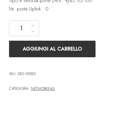
Tipo e velocità porte LAN : RJ-45 10/100
Nr. porte Uplink : 0
Switch - D-LINK - DES-1008D Switch Unmanaged 8 Porte 10/1
AGGIUNGI AL CARRELLO
SKU:
DES-1008D
CATEGORIA:
NETWORKING