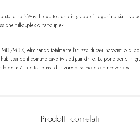
llo standard NWay. Le porte sono in grado di negoziare sia la veloc
sione full-duplex o half-duplex.
i MDI/MDIX, eliminando totalmente l’utilizzo di cavi incrociati o di 
hub usando il comune cavo twisted-pair diritto. La porte sono in gr
 polarità Tx e Rx, prima di iniziare a trasmettere o ricevere dati.
Prodotti correlati