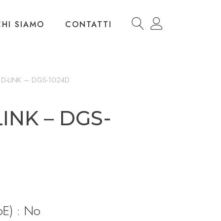
CHI SIAMO
CONTATTI
D-LINK – DGS-1024D
LINK – DGS-
rezzo
oE) : No
tuale