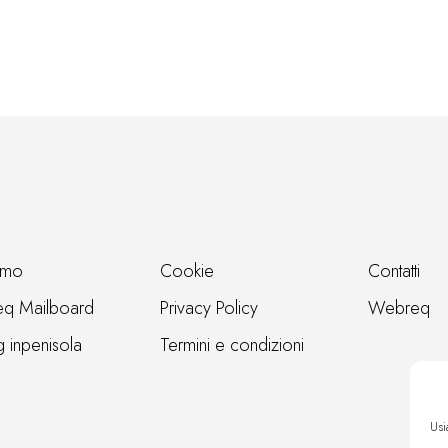
amo
Cookie
Contatti
q Mailboard
Privacy Policy
Webreq
g inpenisola
Termini e condizioni
Usi