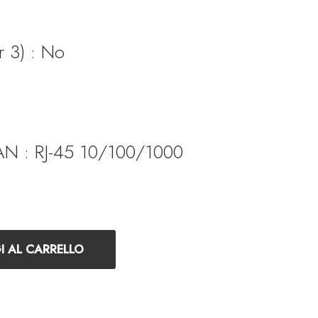
r 3) : No
 149.00.
 LAN : RJ-45 10/100/1000
D quantità
 AL CARRELLO