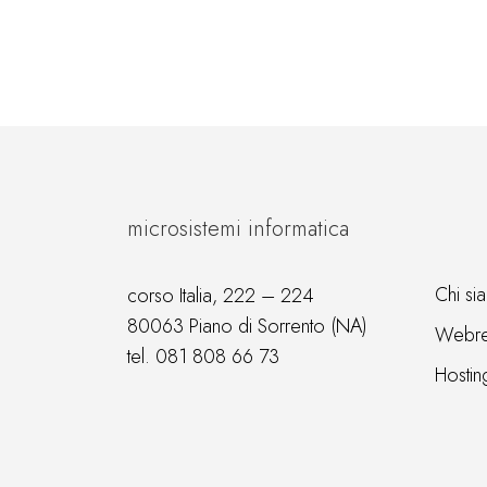
microsistemi informatica
Chi si
corso Italia, 222 – 224
80063 Piano di Sorrento (NA)
Webre
tel.
081 808 66 73
Hostin