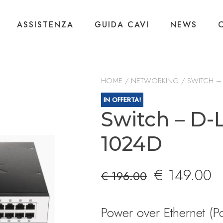
ASSISTENZA
GUIDA CAVI
NEWS
HOME
/
NETWORKING
/ SWITCH – 
IN OFFERTA!
Switch – D-
1024D
Il
Il
€
149.00
€
196.00
prezzo
p
Power over Ethernet (P
originale
at