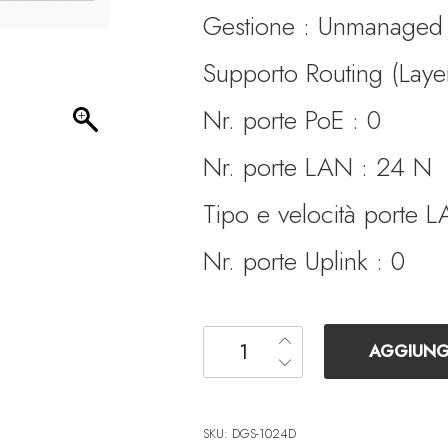
Gestione : Unmanaged
era:
è:
Supporto Routing (Laye
€ 196.00.
€
Nr. porte PoE : 0
Nr. porte LAN : 24 N
Tipo e velocità porte
Nr. porte Uplink : 0
Switch - D-LINK - DGS-1024
AGGIUNGI
SKU:
DGS-1024D