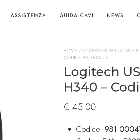
ASSISTENZA
GUIDA CAVI
NEWS
HOME
/
ACCESSORI PER LO SMAR
CODICE 981-000475
Logitech U
H340 – Cod
€
45.00
Codice:
981-0004