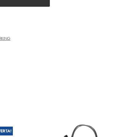
RKING
FERTA!