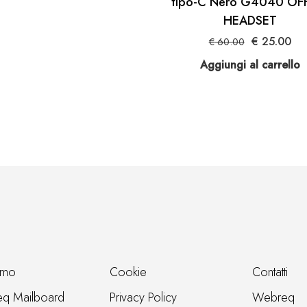
tipo-C Nero G4040 OF
HEADSET
Il
Il
€
25.00
€
60.00
prezzo
pr
Aggiungi al carrello
originale
att
era:
è:
€ 60.00.
€ 2
amo
Cookie
Contatti
q Mailboard
Privacy Policy
Webreq