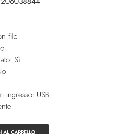
9206038844
n filo
ro
ato: Sì
No
in ingresso: USB
ente
 - Codice 981-000475 quantità
 AL CARRELLO