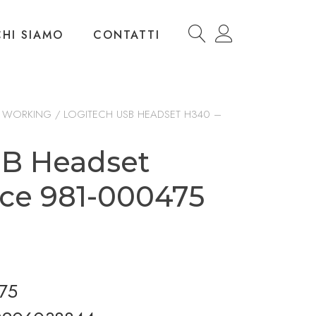
CHI SIAMO
CONTATTI
T WORKING
/ LOGITECH USB HEADSET H340 –
SB Headset
ice 981-000475
75