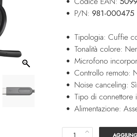
Codice EAN:
509
P/N:
981-000475
Tipologia: Cuffie co
Tonalità colore: Ne
Microfono incorpor
Controllo remoto: 
Noise canceling: Sì
Tipo di connettore 
Alimentazione: Ass
Logitech USB Headset H340
AGGIUNGI