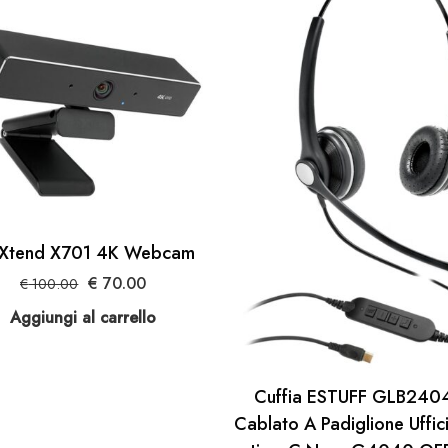
oXtend X701 4K Webcam
Il
Il
€
70.00
€
100.00
prezzo
prezzo
Aggiungi al carrello
originale
attuale
era:
è:
€ 100.00.
€ 70.00.
Cuffia ESTUFF GLB240
Cablato A Padiglione Uffic