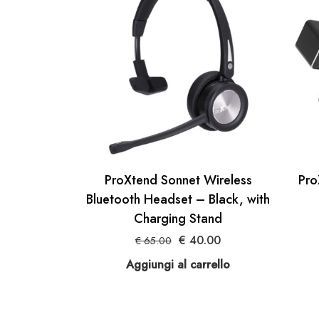
ProXtend Sonnet Wireless
Pr
Bluetooth Headset – Black, with
Charging Stand
Il
Il
€
40.00
€
65.00
prezzo
prezzo
Aggiungi al carrello
originale
attuale
era:
è:
€ 65.00.
€ 40.00.