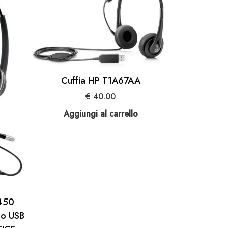
Cuffia HP T1A67AA
€
40.00
Aggiungi al carrello
450
io USB