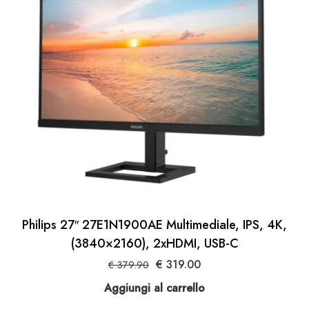
Philips 27″ 27E1N1900AE Multimediale, IPS, 4K,
(3840×2160), 2xHDMI, USB-C
Il
Il
€
319.00
€
379.90
prezzo
prezzo
Aggiungi al carrello
originale
attuale