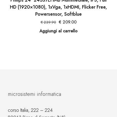
Philips 24″ 243S7EHMB Multimediale, IPS, Full
HD (1920×1080), 1xVga, 1xHDMI, Flicker Free,
Powersensor, Softblue
Il
Il
€
209.00
€
239.90
prezzo
prezzo
Aggiungi al carrello
originale
attuale
era:
è:
€ 239.90.
€ 209.00.
microsistemi informatica
corso Italia, 222 – 224