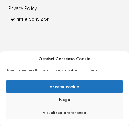
Privacy Policy
Termini e condizioni
Gestisci Consenso Cookie
Contatti
Webreq
Usiamo cookie per ottimizzare il nostro sito web ed i nostri servizi.
Accetta cookie
Nega
© microsistemi informatica S.r.l. PI IT02887401210 - CCIAA NA
Visualizza preference
526679 - Cap. Soc. Euro 10200 I.V. - corso Italia, 222 - 224 - 80063
Piano di Sorrento (NA) - tel 081 808 66 73