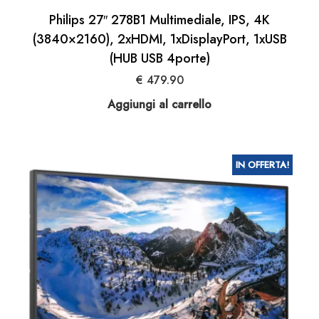
Philips 27″ 278B1 Multimediale, IPS, 4K
(3840×2160), 2xHDMI, 1xDisplayPort, 1xUSB
(HUB USB 4porte)
€
479.90
Aggiungi al carrello
IN OFFERTA!