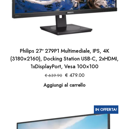
Philips 27″ 279P1 Multimediale, IPS, 4K
(3180×2160), Docking Station USB-C, 2xHDMI,
1xDisplayPort, Vesa 100×100
Il
Il
€
479.00
€
639.90
prezzo
prezzo
Aggiungi al carrello
originale
attuale
era:
è:
€ 639.90.
€ 479.00.
IN OFFERTA!