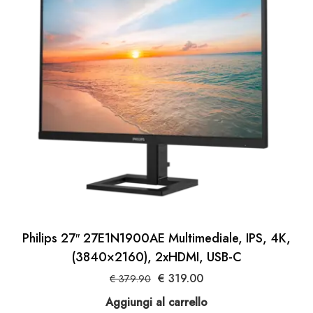
Philips 27″ 27E1N1900AE Multimediale, IPS, 4K,
(3840×2160), 2xHDMI, USB-C
Il
Il
€
319.00
€
379.90
prezzo
prezzo
Aggiungi al carrello
originale
attuale