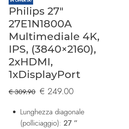
IN OFFERTA!
Philips 27″
27E1N1800A
Multimediale 4K,
IPS, (3840×2160),
2xHDMI,
1xDisplayPort
Il
Il
€
249.00
€
309.90
prezzo
prezzo
Lunghezza diagonale
originale
attuale
(polliciaggio):
27 ”