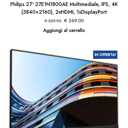
Philips 27″ 27E1N1800AE Multimediale, IPS, 4K
(3840×2160), 2xHDMI, 1xDisplayPort
Il
Il
€
269.00
€
329.90
prezzo
prezzo
Aggiungi al carrello
originale
attuale
era:
è:
€ 329.90.
€ 269.00.
IN OFFERTA!