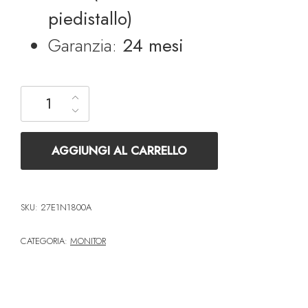
piedistallo)
Garanzia:
24 mesi
Philips 27" 27E1N1800A Multimediale 4K, IPS, (3840x2160), 2x
AGGIUNGI AL CARRELLO
SKU:
27E1N1800A
CATEGORIA:
MONITOR