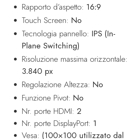
era:
è:
Rapporto d’aspetto:
16:9
€ 309.90.
€ 249.00.
Touch Screen:
No
Tecnologia pannello:
IPS (In-
Plane Switching)
Risoluzione massima orizzontale:
3.840 px
Regolazione Altezza:
No
Funzione Pivot:
No
Nr. porte HDMI:
2
Nr. porte DisplayPort:
1
Vesa:
(100×100 utilizzato dal