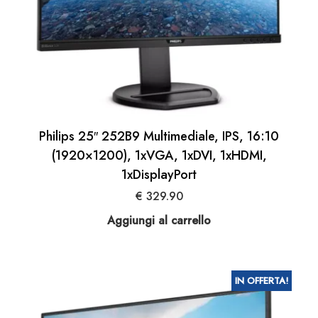
Philips 25″ 252B9 Multimediale, IPS, 16:10
(1920×1200), 1xVGA, 1xDVI, 1xHDMI,
1xDisplayPort
€
329.90
Aggiungi al carrello
IN OFFERTA!