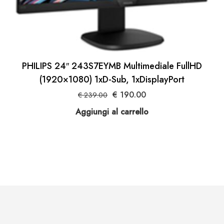
PHILIPS 24″ 243S7EYMB Multimediale FullHD
(1920×1080) 1xD-Sub, 1xDisplayPort
Il
Il
€
190.00
€
239.00
prezzo
prezzo
Aggiungi al carrello
originale
attuale
era:
è:
€ 239.00.
€ 190.00.